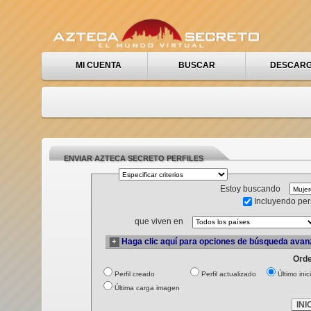
MI CUENTA
BUSCAR
DESCAR
ENVIAR AZTECA SECRETO PERFILES
Estoy buscando
Incluyendo per
que viven en
Haga clic aquí para opciones de búsqueda ava
+
Orde
Perfil creado
Perfil actualizado
Último inic
Última carga imagen